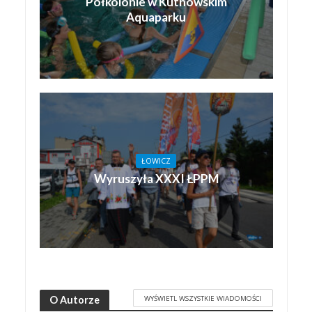
Półkolonie w Kutnowskim
Aquaparku
ŁOWICZ
Wyruszyła XXXI ŁPPM
WYŚWIETL WSZYSTKIE WIADOMOŚCI
O Autorze