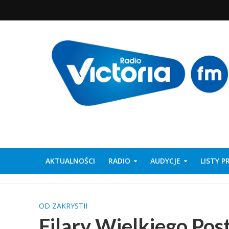
AKTUALNOŚCI
RADIO
AUDYCJE
LISTY 
OD ZAKRYSTII
Filary Wielkiego Post