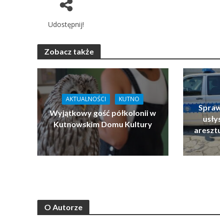
Udostępnij!
Zobacz także
AKTUALNOŚCI
KUTNO
Spraw
Wyjątkowy gość półkolonii w
usłys
Kutnowskim Domu Kultury
areszt
O Autorze