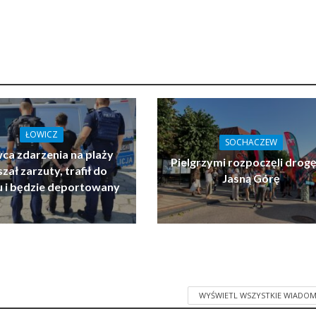
ŁOWICZ
SOCHACZEW
ca zdarzenia na plaży
Pielgrzymi rozpoczęli drogę
zał zarzuty, trafił do
Jasną Górę
u i będzie deportowany
WYŚWIETL WSZYSTKIE WIADOM