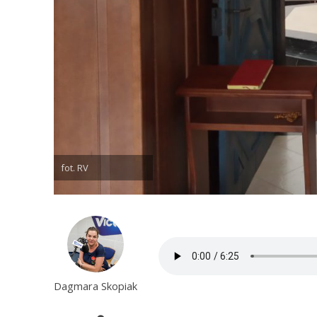
fot. RV
Dagmara Skopiak