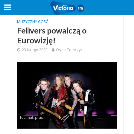
MUZYCZNY GOŚĆ
Felivers powalczą o
Eurowizję!
23 lutego 2023
Oskar Tomczyk
fot. mat. pras.