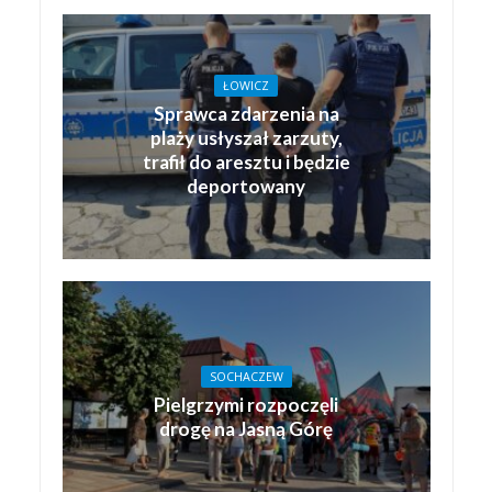
ŁOWICZ
Sprawca zdarzenia na
plaży usłyszał zarzuty,
trafił do aresztu i będzie
deportowany
SOCHACZEW
Pielgrzymi rozpoczęli
drogę na Jasną Górę