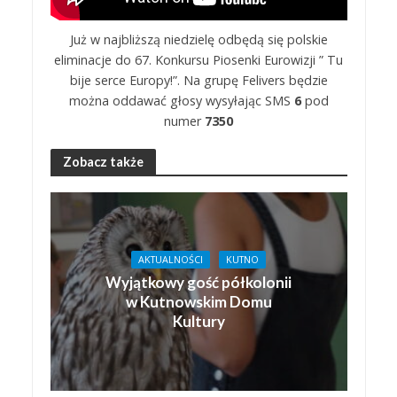
Już w najbliższą niedzielę odbędą się polskie
eliminacje do 67. Konkursu Piosenki Eurowizji ” Tu
bije serce Europy!”. Na grupę Felivers będzie
można oddawać głosy wysyłając SMS
6
pod
numer
7350
Zobacz także
AKTUALNOŚCI
KUTNO
Wyjątkowy gość półkolonii
w Kutnowskim Domu
Kultury