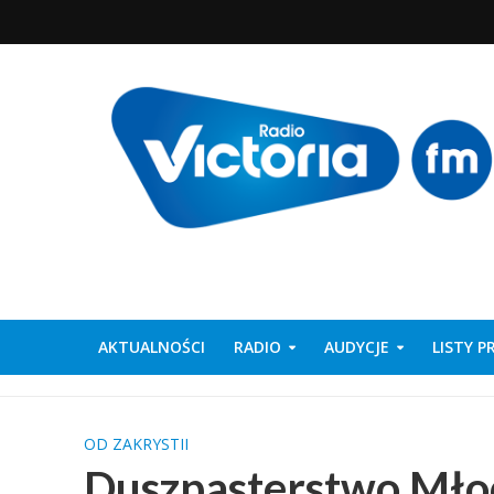
AKTUALNOŚCI
RADIO
AUDYCJE
LISTY 
OD ZAKRYSTII
Duszpasterstwo Młod