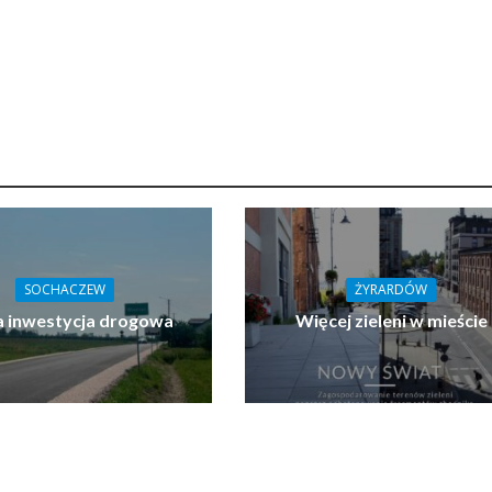
SOCHACZEW
ŻYRARDÓW
 inwestycja drogowa
Więcej zieleni w mieście