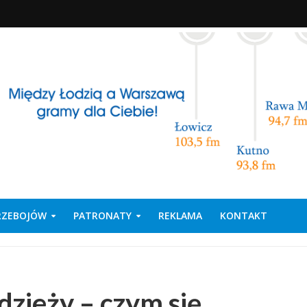
PRZEBOJÓW
PATRONATY
REKLAMA
KONTAKT
zieży – czym się