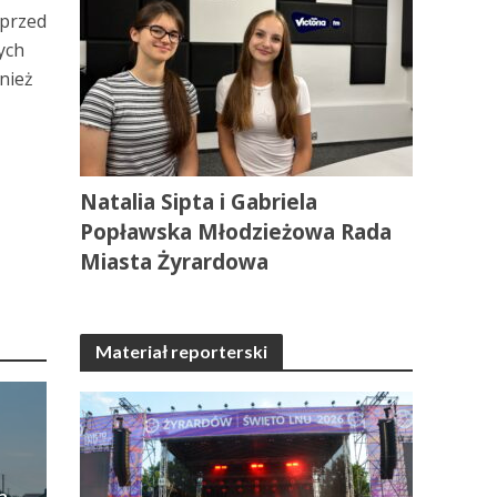
 przed
ych
nież
Natalia Sipta i Gabriela
Popławska Młodzieżowa Rada
Miasta Żyrardowa
Materiał reporterski
a