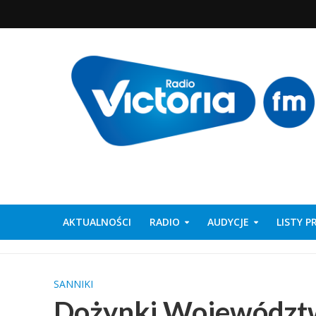
AKTUALNOŚCI
RADIO
AUDYCJE
LISTY 
SANNIKI
Dożynki Województ