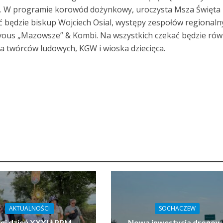
 W programie korowód dożynkowy, uroczysta Msza Święta
ć będzie biskup Wojciech Osial, występy zespołów regionaln
vous „Mazowsze” & Kombi. Na wszystkich czekać będzie rów
ka twórców ludowych, KGW i wioska dziecięca.
AKTUALNOŚCI
SOCHACZEW
gi dzień XXXI ŁPPM
Nowa inwestycja drogow