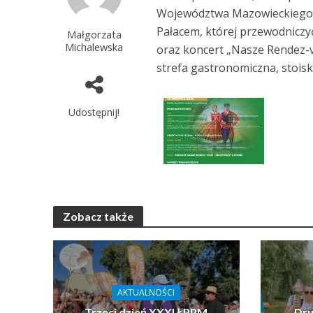
Województwa Mazowieckiego.
Pałacem, której przewodniczy
Małgorzata
Michalewska
oraz koncert „Nasze Rendez-
strefa gastronomiczna, stois
Udostępnij!
Zobacz także
AKTUALNOŚCI
Trzeci dzień XXXI ŁPPM
Dru