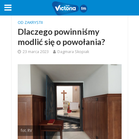
OD ZAKRYSTII
Dlaczego powinniśmy
modlić się o powołania?
23 marca 2023
Dagmara Skopiak
fot. RV