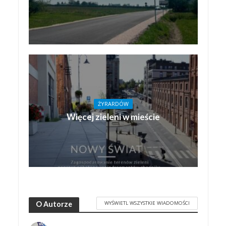
ŻYRARDÓW
Więcej zieleni w mieście
WYŚWIETL WSZYSTKIE WIADOMOŚCI
O Autorze