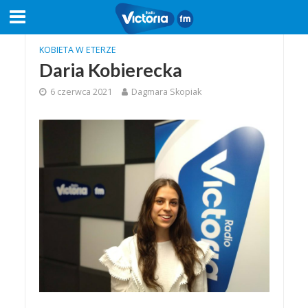
KOBIETA W ETERZE
Daria Kobierecka
6 czerwca 2021
Dagmara Skopiak