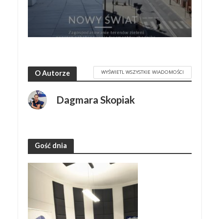
WYŚWIETL WSZYSTKIE WIADOMOŚCI
O Autorze
Dagmara Skopiak
Gość dnia