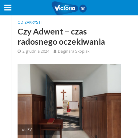
OD ZAKRYSTII
Czy Adwent – czas
radosnego oczekiwania
2 grudnia 2024
Dagmara Skopiak
fot. RV