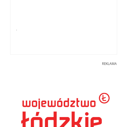
.
REKLAMA