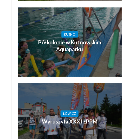
KUTNO
Półkolonie w Kutnowskim
Aquaparku
ŁOWICZ
Wyruszyła XXXI ŁPPM