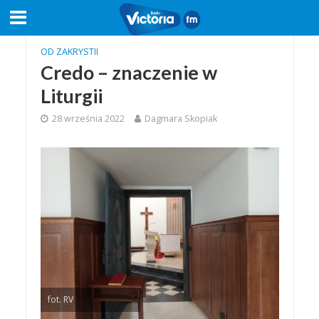
OD ZAKRYSTII
Credo – znaczenie w
Liturgii
28 września 2022
Dagmara Skopiak
fot. RV