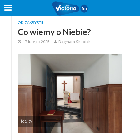
OD ZAKRYSTII
Co wiemy o Niebie?
17 lutego 2025
Dagmara Skopiak
fot. RV