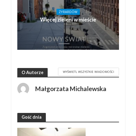
ŻYRARDÓW
Więcej zieleni w mieście
WYŚWIETL WSZYSTKIE WIADOMOŚCI
O Autorze
Małgorzata Michalewska
Gość dnia