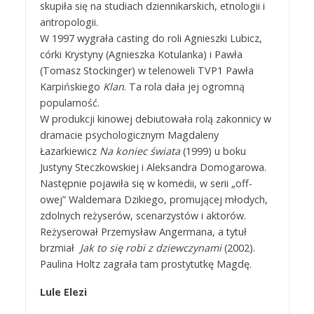
skupiła się na studiach dziennikarskich, etnologii i
antropologii.
W 1997 wygrała casting do roli Agnieszki Lubicz,
córki Krystyny (Agnieszka Kotulanka) i Pawła
(Tomasz Stockinger) w telenoweli TVP1 Pawła
Karpińskiego
Klan
. Ta rola dała jej ogromną
popularność.
W produkcji kinowej debiutowała rolą zakonnicy w
dramacie psychologicznym Magdaleny
Łazarkiewicz
Na koniec świata
(1999) u boku
Justyny Steczkowskiej i Aleksandra Domogarowa.
Następnie pojawiła się w komedii, w serii „off-
owej” Waldemara Dzikiego, promującej młodych,
zdolnych reżyserów, scenarzystów i aktorów.
Reżyserował Przemysław Angermana, a tytuł
brzmiał
Jak to się robi z dziewczynami
(2002).
Paulina Holtz zagrała tam prostytutkę Magdę.
Lule Elezi