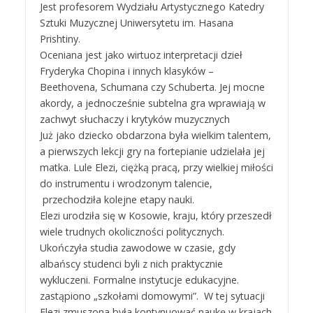
Jest profesorem Wydziału Artystycznego Katedry
Sztuki Muzycznej Uniwersytetu im. Hasana
Prishtiny.
Oceniana jest jako wirtuoz interpretacji dzieł
Fryderyka Chopina i innych klasyków –
Beethovena, Schumana czy Schuberta. Jej mocne
akordy, a jednocześnie subtelna gra wprawiają w
zachwyt słuchaczy i krytyków muzycznych
Już jako dziecko obdarzona była wielkim talentem,
a pierwszych lekcji gry na fortepianie udzielała jej
matka. Lule Elezi, ciężką pracą, przy wielkiej miłości
do instrumentu i wrodzonym talencie,
przechodziła kolejne etapy nauki.
Elezi urodziła się w Kosowie, kraju, który przeszedł
wiele trudnych okoliczności politycznych.
Ukończyła studia zawodowe w czasie, gdy
albańscy studenci byli z nich praktycznie
wykluczeni. Formalne instytucje edukacyjne.
zastąpiono „szkołami domowymi”. W tej sytuacji
Elezi zmuszona była kontynuować naukę w krajach