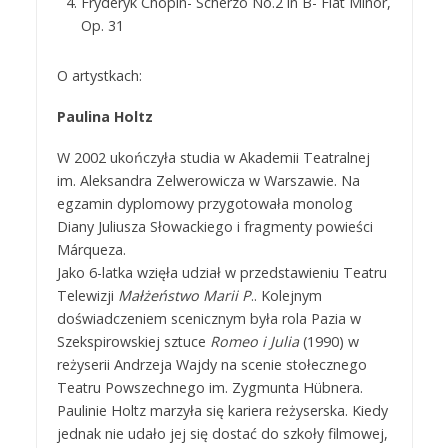
Fryderyk Chopin- Scherzo No.2 in B- Flat Minor,
Op. 31
O artystkach:
Paulina Holtz
W 2002 ukończyła studia w Akademii Teatralnej
im. Aleksandra Zelwerowicza w Warszawie. Na
egzamin dyplomowy przygotowała monolog
Diany Juliusza Słowackiego i fragmenty powieści
Márqueza.
Jako 6-latka wzięła udział w przedstawieniu Teatru
Telewizji
Małżeństwo Marii P
.. Kolejnym
doświadczeniem scenicznym była rola Pazia w
Szekspirowskiej sztuce
Romeo i Julia
(1990) w
reżyserii Andrzeja Wajdy na scenie stołecznego
Teatru Powszechnego im. Zygmunta Hübnera.
Paulinie Holtz marzyła się kariera reżyserska. Kiedy
jednak nie udało jej się dostać do szkoły filmowej,