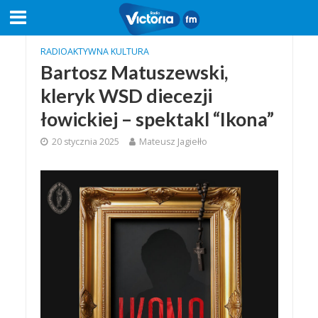
RADIOAKTYWNA KULTURA
Bartosz Matuszewski,
kleryk WSD diecezji
łowickiej – spektakl “Ikona”
20 stycznia 2025
Mateusz Jagiełło