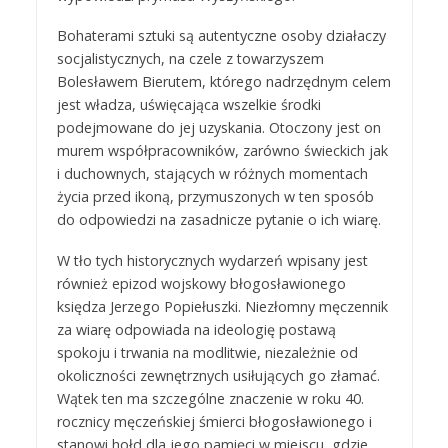
Bohaterami sztuki są autentyczne osoby działaczy
socjalistycznych, na czele z towarzyszem
Bolesławem Bierutem, którego nadrzędnym celem
jest władza, uświęcająca wszelkie środki
podejmowane do jej uzyskania. Otoczony jest on
murem współpracowników, zarówno świeckich jak
i duchownych, stających w różnych momentach
życia przed ikoną, przymuszonych w ten sposób
do odpowiedzi na zasadnicze pytanie o ich wiarę.
W tło tych historycznych wydarzeń wpisany jest
również epizod wojskowy błogosławionego
księdza Jerzego Popiełuszki. Niezłomny męczennik
za wiarę odpowiada na ideologię postawą
spokoju i trwania na modlitwie, niezależnie od
okoliczności zewnętrznych usiłujących go złamać.
Wątek ten ma szczególne znaczenie w roku 40.
rocznicy męczeńskiej śmierci błogosławionego i
stanowi hołd dla jego pamięci w miejscu, gdzie