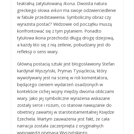
teatralną zatytułowaną
Ikona.
Dwoista natura
greckiego słowa
eikon
ma swoje odzwierciedlenie
w fabule przedstawienia. Symboliczny obraz czy
wyrazista postać? Widzowie od początku muszą
konfrontować się z tym pytaniem. Ponadto
tytułowa ikona przechodzi długą drogę dziejową,
a każdy kto się z nią zetknie, pobudzany jest do
refleksji o sens wiary.
Główną postacią sztuki jest błogosławiony Stefan
kardynał Wyszyński, Prymas Tysiąclecia, który
wywoływany jest na scenę w roli komentatora,
będącego cieniem wydarzeń osadzonych w
kontekście cichej wojny między dwoma obliczami
wiary. Jako jej symboliczne wyrażenia wskazane
zostały serce i rozum, co stanowi nawiązanie do
obietnicy zawartej w starotestamentalnej Księdze
Ezechiela. Wartym zauważenia jest fakt, że cała
narracja została zaczerpnięta z oryginalnych
wypowiedzi prymasa Wyszyńskiego.