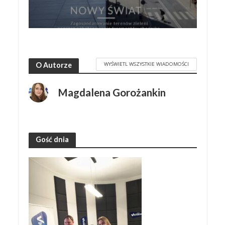
WYŚWIETL WSZYSTKIE WIADOMOŚCI
O Autorze
Magdalena Gorożankin
Gość dnia