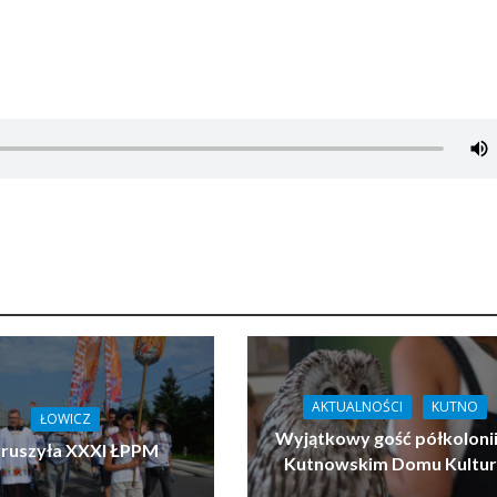
AKTUALNOŚCI
KUTNO
ŁOWICZ
Wyjątkowy gość półkoloni
ruszyła XXXI ŁPPM
Kutnowskim Domu Kultu