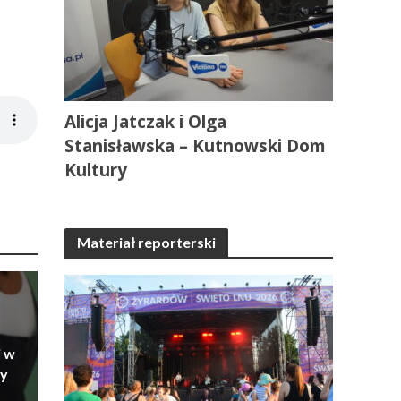
Alicja Jatczak i Olga
Stanisławska – Kutnowski Dom
Kultury
Materiał reporterski
i w
ry