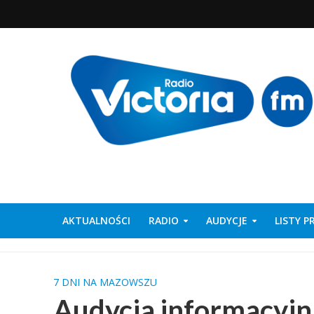
AKTUALNOŚCI
RADIO
AUDYCJE
LISTY 
7 DNI NA MAZOWSZU
Audycja informacyj