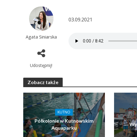
03.09.2021
Agata Siniarska
Udostępnij!
Zobacz także
KUTNO
Półkolonie w Kutnowskim
Wy
Aquaparku