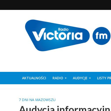
AKTUALNOŚCI
RADIO
AUDYCJE
LISTY 
7 DNI NA MAZOWSZU
Audycja informacyj