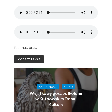
fot. mat. pras.
Zobacz także
AKTUALNOŚCI
KUTNO
Wyjątkowy gość półkolonii
w Kutnowskim Domu
Kultury