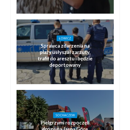
ŁOWICZ
Sprawca zdarzenia na
plaży usłyszał zarzuty,
trafił do aresztu i będzie
deportowany
SOCHACZEW
Pielgrzymi rozpoczęli
drogę na Jasną Górę