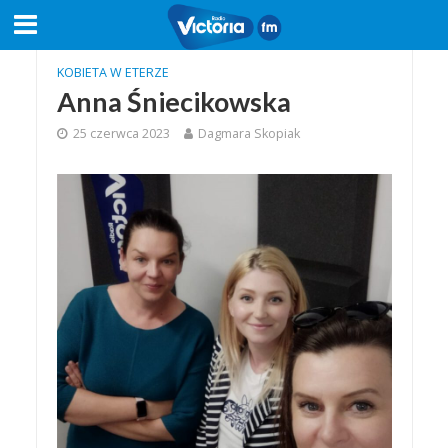
KOBIETA W ETERZE
Anna Śniecikowska
25 czerwca 2023
Dagmara Skopiak