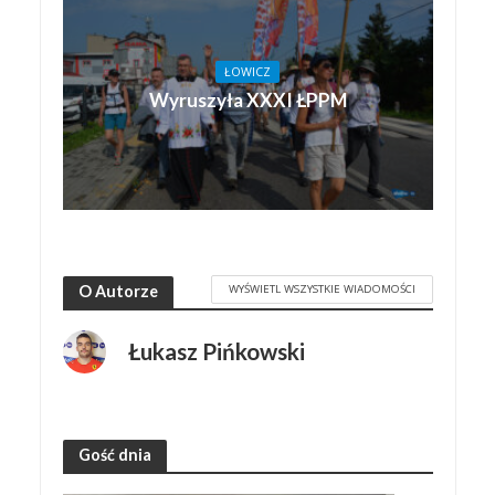
ŁOWICZ
Wyruszyła XXXI ŁPPM
WYŚWIETL WSZYSTKIE WIADOMOŚCI
O Autorze
Łukasz Pińkowski
Gość dnia