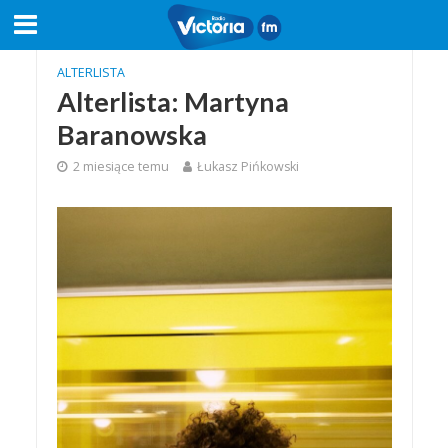
ALTERLISTA
Alterlista: Martyna
Baranowska
2 miesiące temu
Łukasz Pińkowski