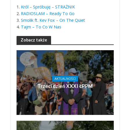
1.
Król – Spróbuję – STRAŻNIK
2.
RADIOSLAM – Ready To Go
3.
Smolik ft. Kev Fox – On The Quiet
4.
Tajm – To Co W Nas
Zobacz także
AKTUALNOŚCI
Trzeci dzień XXXI ŁPPM