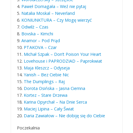
4.
Paweł Domagała – Weź nie pytaj
5.
Natalia Moskal – Neverland
6.
KONIUNKTURA – Czy Mogę wierzyć
7.
Odwilż – Czas
8.
Bovska – Kimchi
9.
Anamor – Pod Prąd
10.
PTAKOVA – Czar
11.
Michał Szpak – Don’t Poison Your Heart
12.
Lovehouse i PAPRODZIAD – Paprokwiat
13.
Maja Kleszcz – Odyseja
14.
Yanish – Bez Ciebie Nic
15.
The Dumplings – Raj
16.
Dorota Osińska – Jasna Ciemna
17.
Kortez – Stare Drzewa
18.
Karina Opyrchał – Na Dnie Serca
19.
Maciej Lipina – Cały Świat
20.
Daria Zawiałow – Nie dobiję się do Ciebie
Poczekalnia