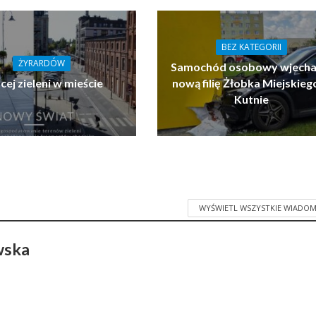
BEZ KATEGORII
ŻYRARDÓW
Samochód osobowy wjecha
cej zieleni w mieście
nową filię Żłobka Miejskieg
Kutnie
WYŚWIETL WSZYSTKIE WIADOM
wska