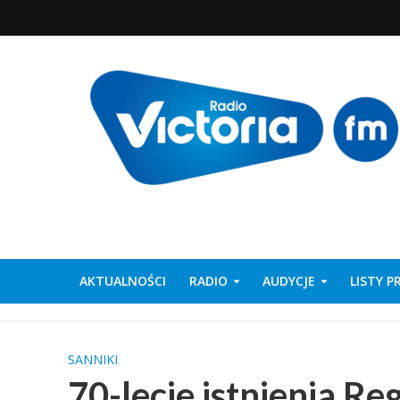
AKTUALNOŚCI
RADIO
AUDYCJE
LISTY 
SANNIKI
70-lecie istnienia R