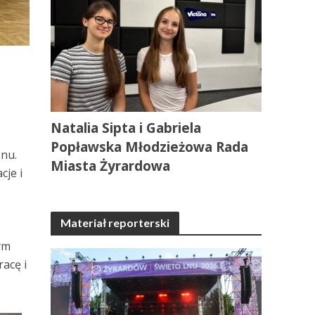
Natalia Sipta i Gabriela
Popławska Młodzieżowa Rada
onu.
Miasta Żyrardowa
cje i
Materiał reporterski
ym
acę i