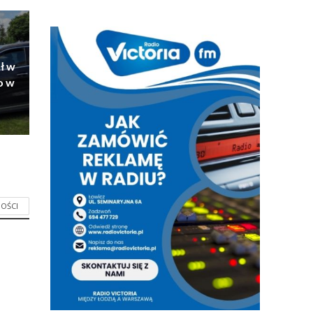
ł w
o w
OŚCI