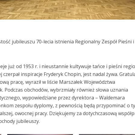
ość jubileuszu 70-lecia istnienia Regionalny Zespół Pieśni i
ieje już od 1953 r. i nieustannie kultywuje tańce i pieśni regi
j czerpał inspiracje Fryderyk Chopin, jest nadal żywa. Gratula
ową pracę, wyraził w liście Marszałek Województwa
k. Podczas obchodów, wybrzmiały również słowa uznania
tycznego, wypowiedziane przez dyrektora – Waldemara
nkom zespołu dyplomy, z pewnością będą przypominać o t
lszej, owocnej pracy. Dziękujemy za dotychczasową współpr
bchody jubileuszy.