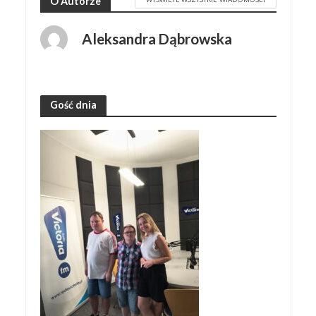
O Autorze
Aleksandra Dąbrowska
Gość dnia