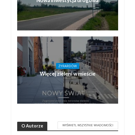
Nowa inwestycja drogowa
ŻYRARDÓW
Więcej zieleni w mieście
WYŚWIETL WSZYSTKIE WIADOMOŚCI
O Autorze