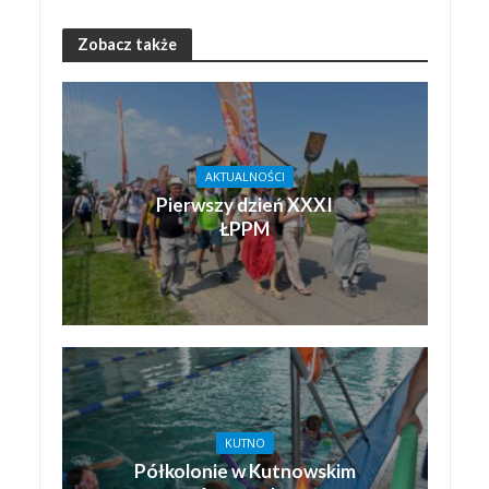
Zobacz także
AKTUALNOŚCI
Pierwszy dzień XXXI
ŁPPM
KUTNO
Półkolonie w Kutnowskim