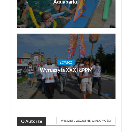
Aquaparku
ŁOWICZ
Wyruszyła XXXI ŁPPM
WYŚWIETL WSZYSTKIE WIADOMOŚCI
O Autorze