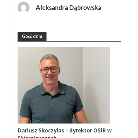
Aleksandra Dąbrowska
Gość dnia
Dariusz Skoczylas – dyrektor OSiR w