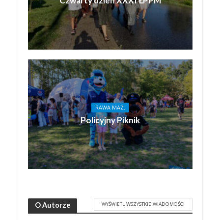
Czwarty dzień XXXI ŁPPM
RAWA MAZ.
Policyjny Piknik
WYŚWIETL WSZYSTKIE WIADOMOŚCI
O Autorze