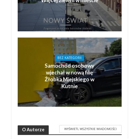
Więcej zieleni w mieście
BEZ KATEGORII
Samochód osobowy
wjechał w nową filię
Żłobka Miejskiego w
Kutnie
WYŚWIETL WSZYSTKIE WIADOMOŚCI
O Autorze