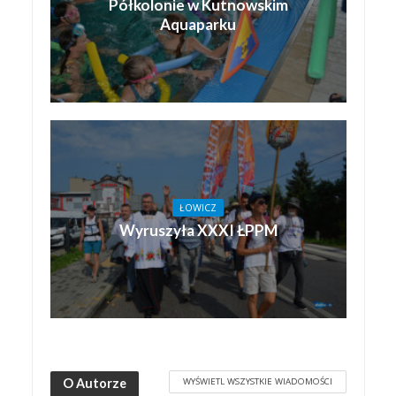
Półkolonie w Kutnowskim
Aquaparku
ŁOWICZ
Wyruszyła XXXI ŁPPM
WYŚWIETL WSZYSTKIE WIADOMOŚCI
O Autorze