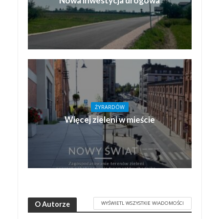
Nowa inwestycja drogowa
ŻYRARDÓW
Więcej zieleni w mieście
WYŚWIETL WSZYSTKIE WIADOMOŚCI
O Autorze