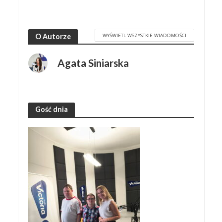
WYŚWIETL WSZYSTKIE WIADOMOŚCI
O Autorze
Agata Siniarska
Gość dnia