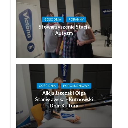
GOŚĆ DNIA
PORANNY
Stowarzyszenie Stacja
Autyzm
GOŚĆ DNIA
POPOŁUDNIOWY
Alicja Jatczak i Olga
Stanisławska – Kutnowski
Dom Kultury