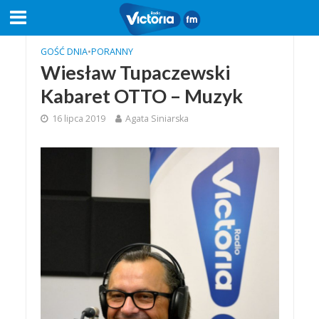
GOŚĆ DNIA
•
PORANNY
Wiesław Tupaczewski
Kabaret OTTO – Muzyk
16 lipca 2019
Agata Siniarska