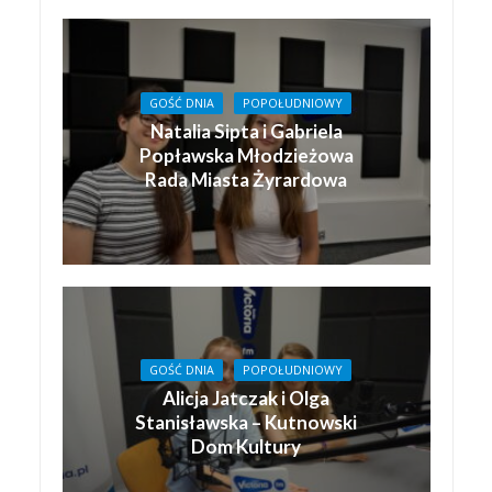
GOŚĆ DNIA
POPOŁUDNIOWY
Natalia Sipta i Gabriela
Popławska Młodzieżowa
Rada Miasta Żyrardowa
GOŚĆ DNIA
POPOŁUDNIOWY
Alicja Jatczak i Olga
Stanisławska – Kutnowski
Dom Kultury