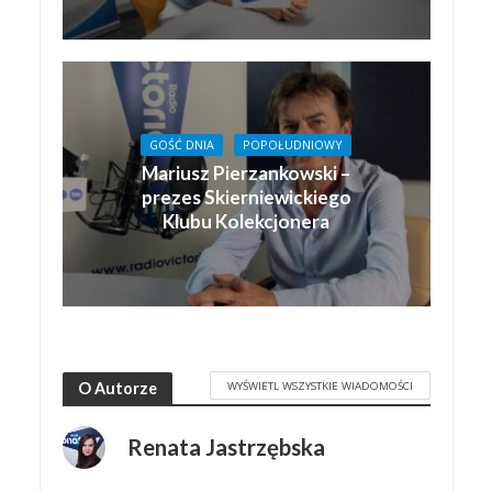
GOŚĆ DNIA
POPOŁUDNIOWY
Mariusz Pierzankowski –
prezes Skierniewickiego
Klubu Kolekcjonera
WYŚWIETL WSZYSTKIE WIADOMOŚCI
O Autorze
Renata Jastrzębska