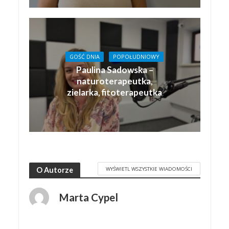
GOŚĆ DNIA
POPOŁUDNIOWY
Paulina Sadowska –
naturoterapeutka,
zielarka, fitoterapeutka
WYŚWIETL WSZYSTKIE WIADOMOŚCI
O Autorze
Marta Cypel