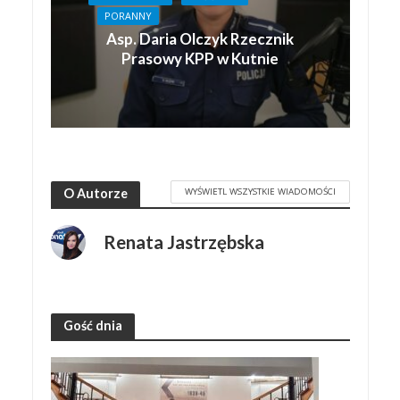
PORANNY
Asp. Daria Olczyk Rzecznik
Prasowy KPP w Kutnie
WYŚWIETL WSZYSTKIE WIADOMOŚCI
O Autorze
Renata Jastrzębska
Gość dnia