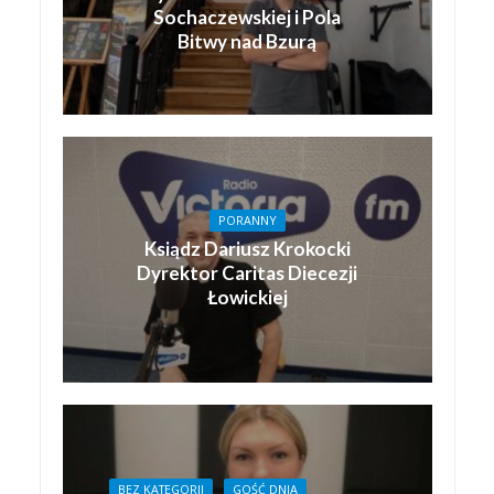
Sochaczewskiej i Pola
Bitwy nad Bzurą
PORANNY
Ksiądz Dariusz Krokocki
Dyrektor Caritas Diecezji
Łowickiej
BEZ KATEGORII
GOŚĆ DNIA