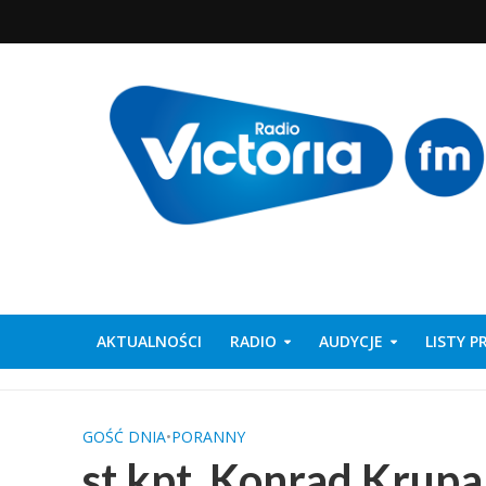
AKTUALNOŚCI
RADIO
AUDYCJE
LISTY 
GOŚĆ DNIA
•
PORANNY
st.kpt. Konrad Krupa