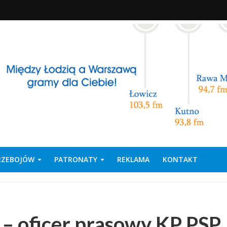
PRZEBOJÓW
PATRONATY
REKLAMA
KONTAKT
 – oficer prasowy KP PSP