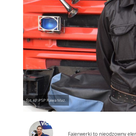
fot. KP PSP Rawa Maz.
Fajerwerki to nieodzowny el