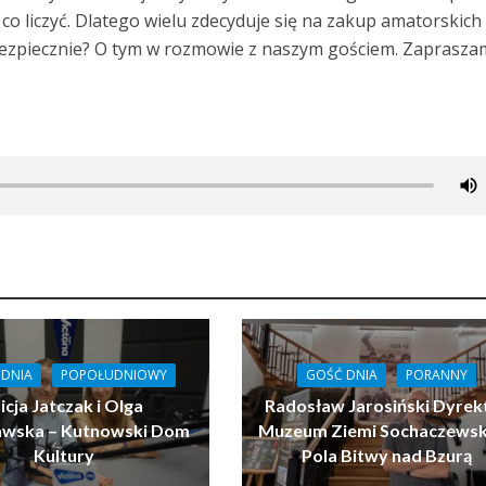
 co liczyć. Dlatego wielu zdecyduje się na zakup amatorskich
bezpiecznie? O tym w rozmowie z naszym gościem. Zaprasza
 DNIA
POPOŁUDNIOWY
GOŚĆ DNIA
PORANNY
icja Jatczak i Olga
Radosław Jarosiński Dyrek
ławska – Kutnowski Dom
Muzeum Ziemi Sochaczewski
Kultury
Pola Bitwy nad Bzurą