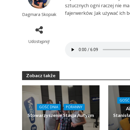
sztucznych ogni raczej nie ma
fajerwerków. Jak używać ich 
Dagmara Skopiak
Udostępnij!
Zobacz także
GOŚĆ
GOŚĆ DNIA
PORANNY
Al
Stowarzyszenie Stacja Autyzm
Stanis