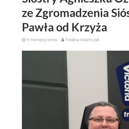
ze Zgromadzenia Siós
Pawła od Krzyża
9 miesięcy temu
Paulina Adamczyk