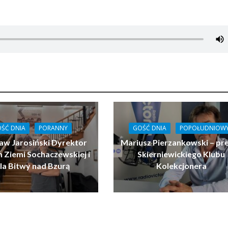
ŚĆ DNIA
PORANNY
GOŚĆ DNIA
POPOŁUDNIOW
aw Jarosiński Dyrektor
Mariusz Pierzankowski – pr
Ziemi Sochaczewskiej i
Skierniewickiego Klubu
la Bitwy nad Bzurą
Kolekcjonera