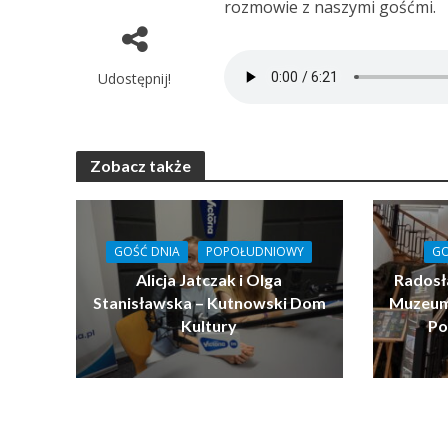
rozmowie z naszymi gośćmi.
Udostępnij!
Zobacz także
GOŚĆ DNIA
POPOŁUDNIOWY
GO
Alicja Jatczak i Olga
Radosł
Stanisławska – Kutnowski Dom
Muzeum 
Kultury
Po