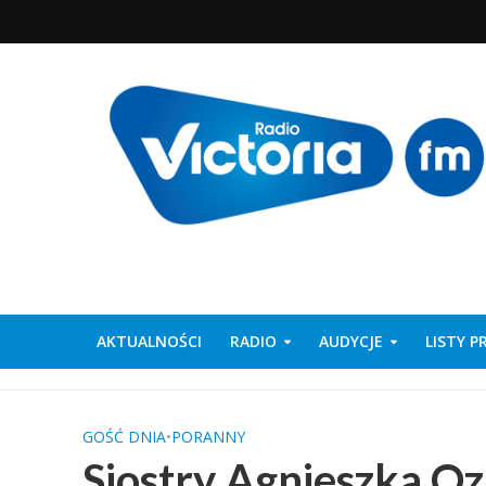
AKTUALNOŚCI
RADIO
AUDYCJE
LISTY 
GOŚĆ DNIA
•
PORANNY
Siostry Agnieszka Oz