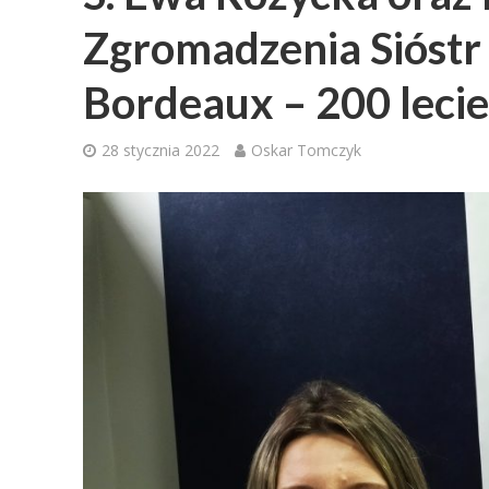
Zgromadzenia Sióstr 
Bordeaux – 200 leci
28 stycznia 2022
Oskar Tomczyk