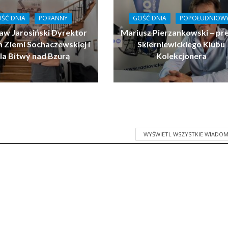
ŚĆ DNIA
PORANNY
GOŚĆ DNIA
POPOŁUDNIOW
aw Jarosiński Dyrektor
Mariusz Pierzankowski – pr
Ziemi Sochaczewskiej i
Skierniewickiego Klubu
la Bitwy nad Bzurą
Kolekcjonera
WYŚWIETL WSZYSTKIE WIADOM