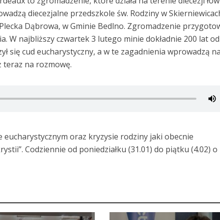
deaux to zgromadzenie, które działa na terenie diecezji łowi
owadzą diecezjalne przedszkole św. Rodziny w Skierniewicac
i Plecka Dąbrowa, w Gminie Bedlno. Zgromadzenie przygoto
. W najbliższy czwartek 3 lutego minie dokładnie 200 lat od
zył się cud eucharystyczny, a w te zagadnienia wprowadzą n
uż teraz na rozmowę.
e eucharystycznym oraz kryzysie rodziny jaki obecnie
stii”. Codziennie od poniedziałku (31.01) do piątku (4.02) o