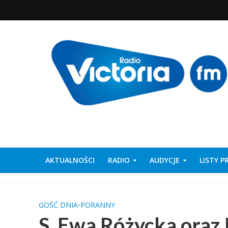
AKTUALNOŚCI
RADIO
AUDYCJE
LISTY 
GOŚĆ DNIA
•
PORANNY
S. Ewa Różycka oraz 