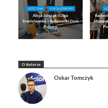
GOŚĆ DNIA
POPOŁUDNIOWY
GO
Alicja Jatczak i Olga
Radosł
Stanisławska – Kutnowski Dom
Muzeum 
Kultury
Po
O Autorze
Oskar Tomczyk