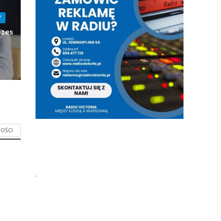
Y
ezes
OŚCI
.