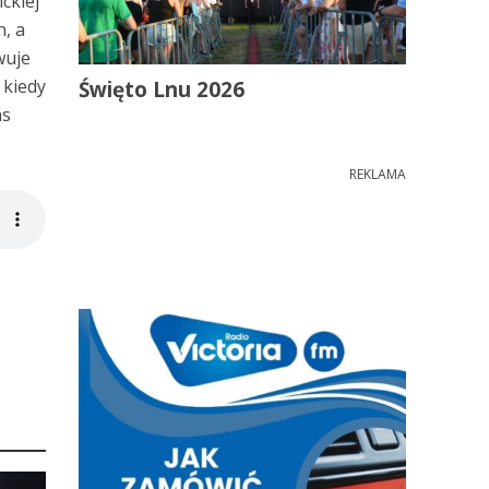
ckiej
h, a
wuje
 kiedy
Święto Lnu 2026
as
REKLAMA