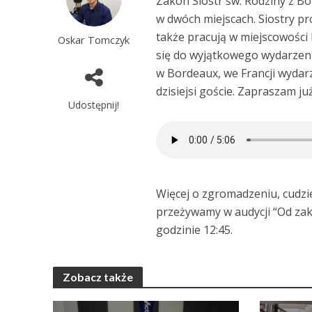
Zakon Sióstr św. Rodziny z Bor
w dwóch miejscach. Siostry pr
także pracują w miejscowośc
Oskar Tomczyk
się do wyjątkowego wydarzenia
w Bordeaux, we Francji wydar
dzisiejsi goście. Zapraszam j
Udostępnij!
Więcej o zgromadzeniu, cudzi
przeżywamy w audycji “Od zakry
godzinie 12:45.
Zobacz także