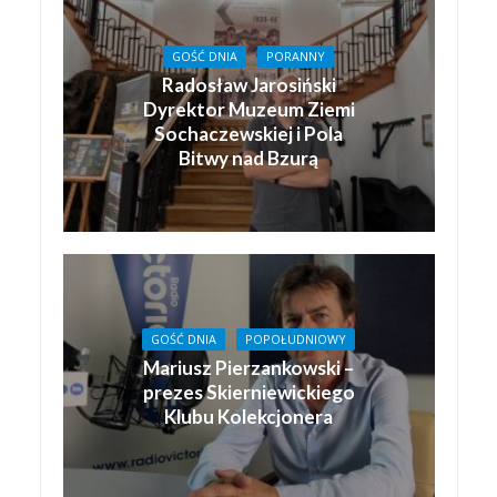
GOŚĆ DNIA
PORANNY
Radosław Jarosiński
Dyrektor Muzeum Ziemi
Sochaczewskiej i Pola
Bitwy nad Bzurą
GOŚĆ DNIA
POPOŁUDNIOWY
Mariusz Pierzankowski –
prezes Skierniewickiego
Klubu Kolekcjonera