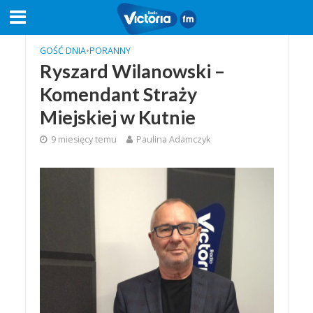
GOŚĆ DNIA
•
PORANNY
Ryszard Wilanowski –
Komendant Straży
Miejskiej w Kutnie
9 miesięcy temu
Paulina Adamczyk