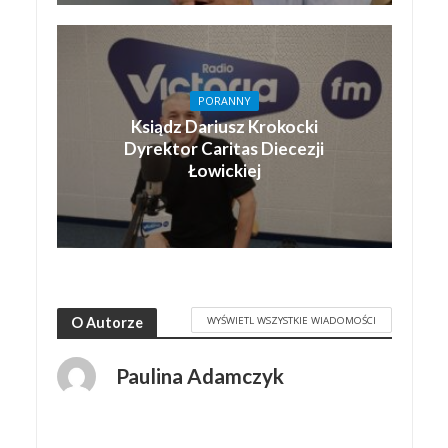
PORANNY
Ksiądz Dariusz Krokocki
Dyrektor Caritas Diecezji
Łowickiej
WYŚWIETL WSZYSTKIE WIADOMOŚCI
O Autorze
Paulina Adamczyk