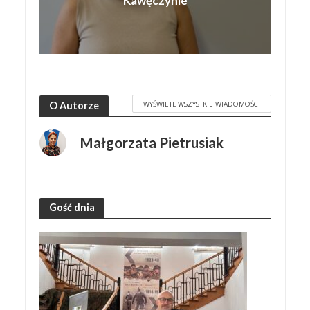
Kawęczynie
WYŚWIETL WSZYSTKIE WIADOMOŚCI
O Autorze
Małgorzata Pietrusiak
Gość dnia