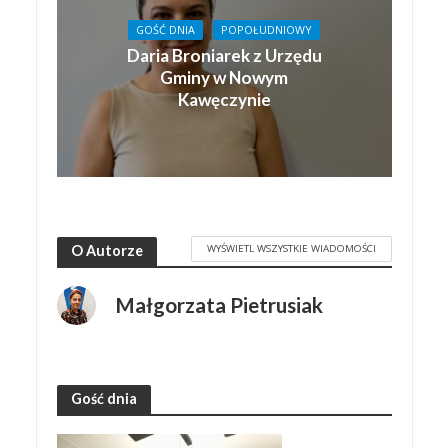
GOŚĆ DNIA
POPOŁUDNIOWY
Daria Broniarek z Urzędu
Gminy w Nowym
Kawęczynie
WYŚWIETL WSZYSTKIE WIADOMOŚCI
O Autorze
Małgorzata Pietrusiak
Gość dnia