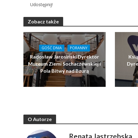
Udostępnij!
Zobacz także
GOŚĆ DNIA
PORANNY
Radosław Jarosiński Dyrektor
Ksi
Muzeum Ziemi Sochaczewskiej i
Dyre
Pola Bitwy nad Bzurą
O Autorze
Renata Jastrzębska