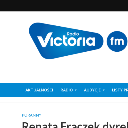
AKTUALNOŚCI
RADIO
AUDYCJE
LISTY 
PORANNY
Renata Frączek dyre