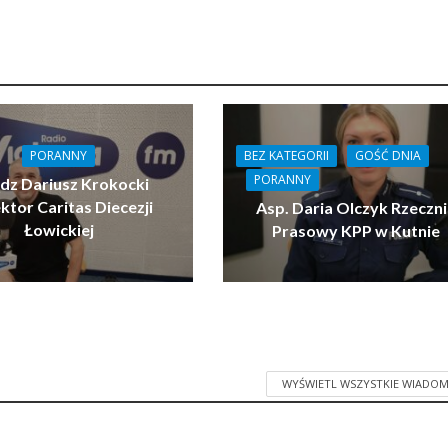
BEZ KATEGORII
GOŚĆ DNIA
PORANNY
PORANNY
ądz Dariusz Krokocki
ktor Caritas Diecezji
Asp. Daria Olczyk Rzeczn
Łowickiej
Prasowy KPP w Kutnie
WYŚWIETL WSZYSTKIE WIADOM