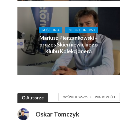
GOŚĆ DNIA
POPOŁUDNIOWY
Mariusz Pierzankowski –
prezes Skierniewickiego
Klubu Kolekcjonera
WYŚWIETL WSZYSTKIE WIADOMOŚCI
O Autorze
Oskar Tomczyk