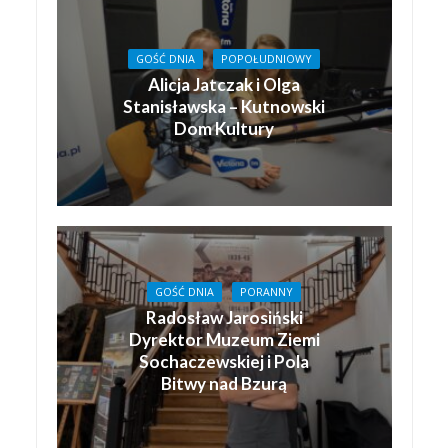
GOŚĆ DNIA
POPOŁUDNIOWY
Alicja Jatczak i Olga
Stanisławska – Kutnowski
Dom Kultury
GOŚĆ DNIA
PORANNY
Radosław Jarosiński
Dyrektor Muzeum Ziemi
Sochaczewskiej i Pola
Bitwy nad Bzurą