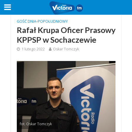
GOŚĆ DNIA
•
POPOŁUDNIOWY
Rafał Krupa Oficer Prasowy
KPPSP w Sochaczewie
1 lutego 2022
Oskar Tomczyk
fot. Oskar Tomczyk