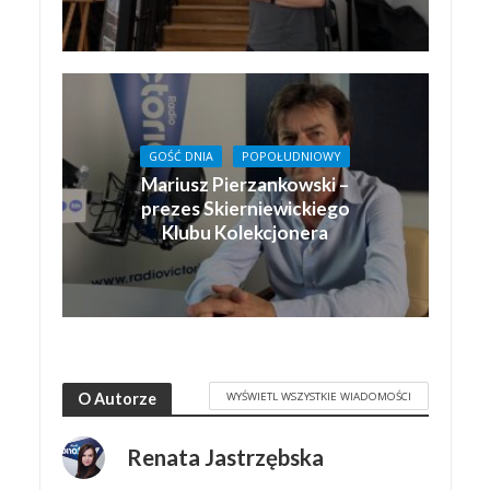
GOŚĆ DNIA
POPOŁUDNIOWY
Mariusz Pierzankowski –
prezes Skierniewickiego
Klubu Kolekcjonera
WYŚWIETL WSZYSTKIE WIADOMOŚCI
O Autorze
Renata Jastrzębska