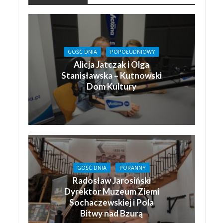
GOŚĆ DNIA
POPOŁUDNIOWY
Alicja Jatczak i Olga
Stanisławska – Kutnowski
Dom Kultury
GOŚĆ DNIA
PORANNY
Radosław Jarosiński
Dyrektor Muzeum Ziemi
Sochaczewskiej i Pola
Bitwy nad Bzurą