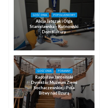
GOŚĆ DNIA
POPOŁUDNIOWY
Alicja Jatczak i Olga
Stanisławska – Kutnowski
Dom Kultury
GOŚĆ DNIA
PORANNY
Radosław Jarosiński
Dyrektor Muzeum Ziemi
Sochaczewskiej i Pola
Bitwy nad Bzurą