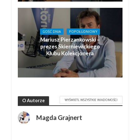
GOŚĆ DNIA
POPOŁUDNIOWY
Mariusz Pierzankowski –
prezes Skierniewickiego
Klubu Kolekcjonera
WYŚWIETL WSZYSTKIE WIADOMOŚCI
O Autorze
Magda Grajnert