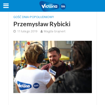
GOŚĆ DNIA
•
POPOŁUDNIOWY
Przemysław Rybicki
11 lutego 2019
Magda Grajnert