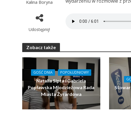
wydarzeniu w rozmowie z prze
Kalina Boryna
Udostępnij!
Zobacz także
GOŚĆ DNIA
POPOŁUDNIOWY
GO
Natalia Sipta i Gabriela
Popławska Młodzieżowa Rada
Stowar
Miasta Żyrardowa