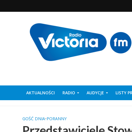
AKTUALNOŚCI
RADIO
AUDYCJE
LISTY 
GOŚĆ DNIA
•
PORANNY
Przedstawiciele Sto