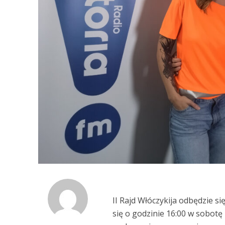
II Rajd Włóczykija odbędzie 
się o godzinie 16:00 w sobot