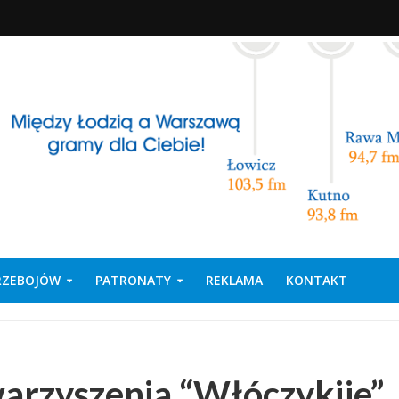
PRZEBOJÓW
PATRONATY
REKLAMA
KONTAKT
warzyszenia “Włóczykije”