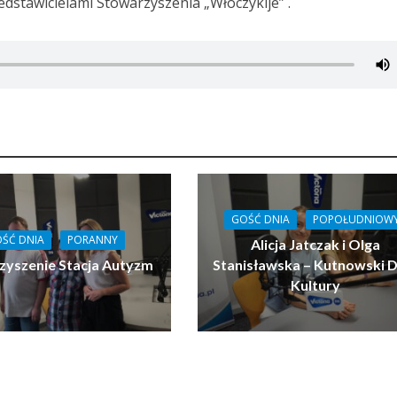
dstawicielami Stowarzyszenia „Włóczykije” .
GOŚĆ DNIA
POPOŁUDNIOW
ŚĆ DNIA
PORANNY
Alicja Jatczak i Olga
zyszenie Stacja Autyzm
Stanisławska – Kutnowski 
Kultury