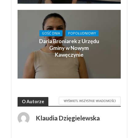
GOŚĆ DNIA
POPOŁUDNIOWY
Daria Broniarek z Urzędu
Gminy w Nowym
Kawęczynie
WYŚWIETL WSZYSTKIE WIADOMOŚCI
O Autorze
Klaudia Dzięgielewska