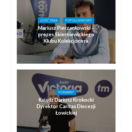
GOŚĆ DNIA
POPOŁUDNIOWY
Mariusz Pierzankowski –
prezes Skierniewickiego
Klubu Kolekcjonera
PORANNY
Ksiądz Dariusz Krokocki
Dyrektor Caritas Diecezji
Łowickiej