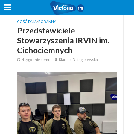
GOŚĆ DNIA
•
PORANNY
Przedstawiciele
Stowarzyszenia IRVIN im.
Cichociemnych
4 tygodnie temu
Klaudia Dzięgielewska