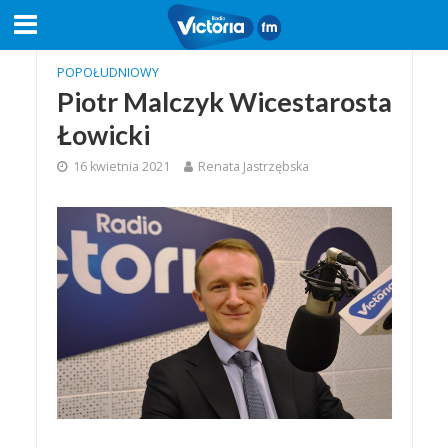
POPOŁUDNIOWY
Piotr Malczyk Wicestarosta
Łowicki
16 kwietnia 2021
Renata Jastrzębska