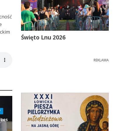
ecność
e
ickim
Święto Lnu 2026
REKLAMA
Y
ezes