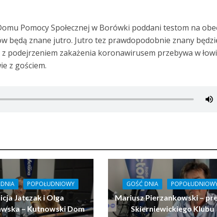
 Domu Pomocy Społecznej w Borówki poddani testom na ob
w będą znane jutro. Jutro tez prawdopodobnie znany będzi
y z podejrzeniem zakażenia koronawirusem przebywa w łow
ie z gościem.
 DNIA
POPOŁUDNIOWY
GOŚĆ DNIA
POPOŁUDNIOW
icja Jatczak i Olga
Mariusz Pierzankowski – pr
ławska – Kutnowski Dom
Skierniewickiego Klubu