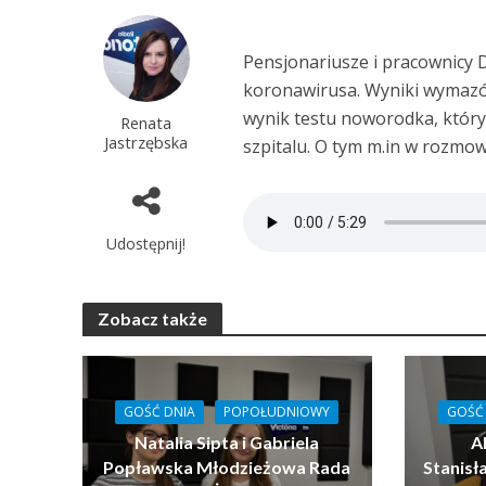
Pensjonariusze i pracownicy
koronawirusa. Wyniki wymazó
wynik testu noworodka, któr
Renata
Jastrzębska
szpitalu. O tym m.in w rozmow
Udostępnij!
Zobacz także
GOŚĆ DNIA
POPOŁUDNIOWY
GOŚĆ
Natalia Sipta i Gabriela
Al
Popławska Młodzieżowa Rada
Stanis