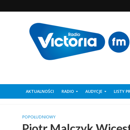
AKTUALNOŚCI
RADIO
AUDYCJE
LISTY 
POPOŁUDNIOWY
Piotr Malczyk Wices