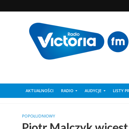
AKTUALNOŚCI
RADIO
AUDYCJE
LISTY 
POPOŁUDNIOWY
Piotr Malczyk wicest