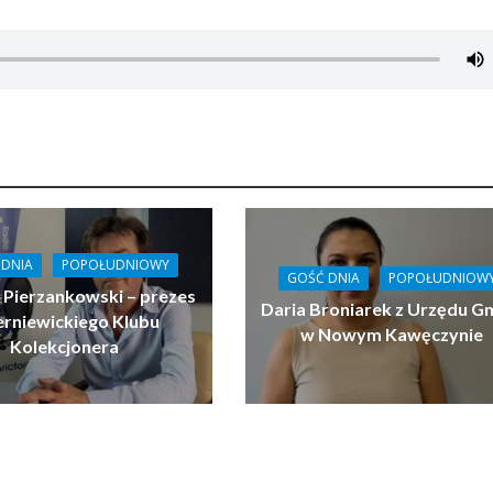
 DNIA
POPOŁUDNIOWY
GOŚĆ DNIA
POPOŁUDNIOW
 Pierzankowski – prezes
Daria Broniarek z Urzędu G
erniewickiego Klubu
w Nowym Kawęczynie
Kolekcjonera