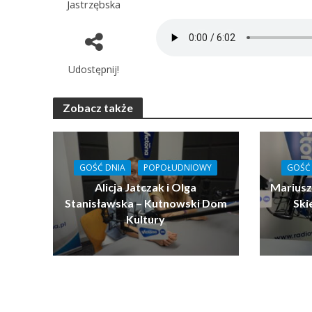
Jastrzębska
Udostępnij!
Zobacz także
GOŚĆ DNIA
POPOŁUDNIOWY
GOŚĆ
Alicja Jatczak i Olga
Mariusz
Stanisławska – Kutnowski Dom
Ski
Kultury