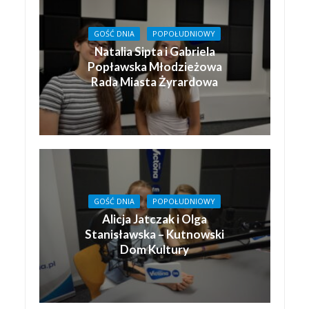
GOŚĆ DNIA
POPOŁUDNIOWY
Natalia Sipta i Gabriela
Popławska Młodzieżowa
Rada Miasta Żyrardowa
GOŚĆ DNIA
POPOŁUDNIOWY
Alicja Jatczak i Olga
Stanisławska – Kutnowski
Dom Kultury