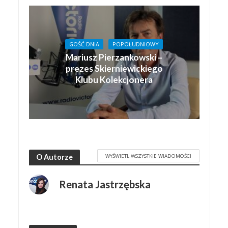
GOŚĆ DNIA
POPOŁUDNIOWY
Mariusz Pierzankowski –
prezes Skierniewickiego
Klubu Kolekcjonera
WYŚWIETL WSZYSTKIE WIADOMOŚCI
O Autorze
Renata Jastrzębska