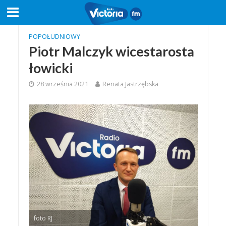
POPOŁUDNIOWY
Piotr Malczyk wicestarosta
łowicki
28 września 2021
Renata Jastrzębska
foto RJ