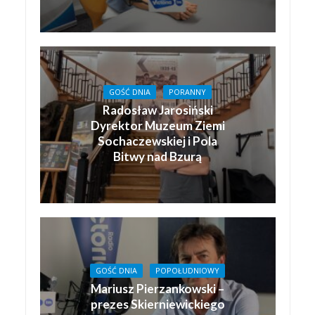
GOŚĆ DNIA
PORANNY
Radosław Jarosiński
Dyrektor Muzeum Ziemi
Sochaczewskiej i Pola
Bitwy nad Bzurą
GOŚĆ DNIA
POPOŁUDNIOWY
Mariusz Pierzankowski –
prezes Skierniewickiego