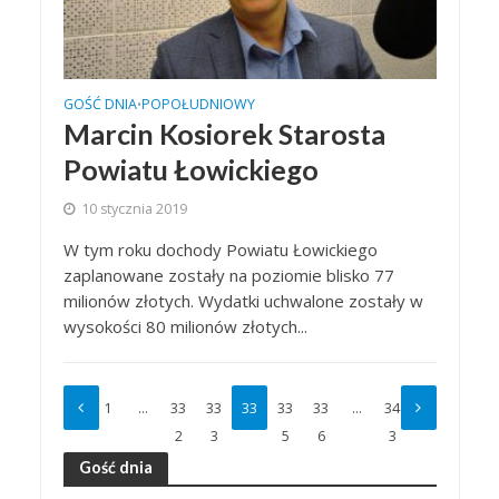
GOŚĆ DNIA
POPOŁUDNIOWY
•
Marcin Kosiorek Starosta
Powiatu Łowickiego
10 stycznia 2019
W tym roku dochody Powiatu Łowickiego
zaplanowane zostały na poziomie blisko 77
milionów złotych. Wydatki uchwalone zostały w
wysokości 80 milionów złotych...
1
…
33
33
33
33
33
…
34
2
3
4
5
6
3
Gość dnia